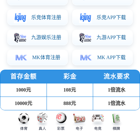
朱辰杰25岁达成中超百场，
成00后球员出场里程碑第一
人
2026-06-13 03:31
38 次阅读
首页
/
体育报道
在2025赛季中超联赛第7轮的一场焦点战中，上海申
花客场挑战成都蓉城，年轻后卫朱辰杰首发出战，完
成了个人职业生涯的第100场中超联赛。这位年仅25
岁的国脚，就此成为中超历史上首位达成“百场”里程
碑的00后球员，为中国足球年轻一代树立了新的标
杆。