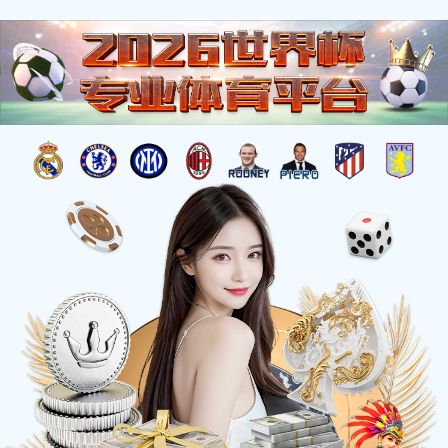
立即注册
xingkong(中国)官方网站
带
您畅享全球体育盛事
专业平台，数据精准，
高清直播
覆盖热门体育项
目。
聚焦足球、篮球、电竞等赛事，
每日内容实时更
新
。
极速访问
下载APP