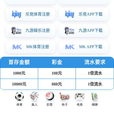
自由市场暗战：字母哥续约条
款曝光，2027年或成最大牌
自由球员
2026-06-03 03:00
80 次阅读
首页
/
体育报道
随着 NBA 2023-24 赛季结束，自由市场的暗流涌动再
次成为球迷与媒体关注的焦点。近日，密尔沃基雄鹿
队当家球星“字母哥”扬尼斯·阿德托昆博的续约合同细
节被媒体曝光，其中最引人注目的条款显示，他有权
在2027年选择跳出合同，成为完全自由球员。这一消
息瞬间点燃了联盟各队的神经，预示着未来几年内，
一场围绕这位超级巨星的自由市场暗战已经悄然拉开