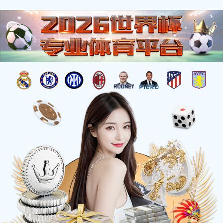
立即注册
xingkong(中国)官方网站
带
您畅享全球体育盛事
专业平台，数据精准，
高清直播
覆盖热门体育项
目。
聚焦足球、篮球、电竞等赛事，
每日内容实时更
新
。
极速访问
下载APP